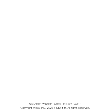
A
STARRY
website -
terms
/
privacy
/
asct
-
Copyright © BAJ INC. 2026 + STARRY. All rights reserved.