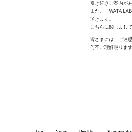
引き続きご案内が
また、「WATA L
頂きます。
こちらに関しまし
皆さまには、ご迷
何卒ご理解賜りま
Top
News
Profile
Discograph