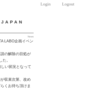
Login
Logout
JAPAN
News
A LABO企画イベン
要請の解除の目処が
した。
が難しい状況となって
態が収束次第、改め
ばらくお待ち頂けま