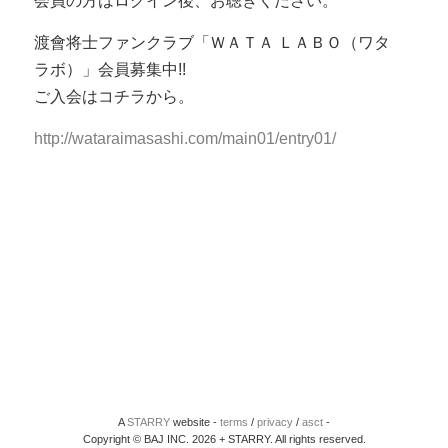
会員の方はログイン後、お聴きください。
渡會将士ファンクラブ「ＷＡＴＡ ＬＡＢＯ（ワタ
ラボ）」会員募集中!!
ご入会はコチラから。
http://wataraimasashi.com/main01/entry01/
A
STARRY
website -
terms
/
privacy
/
asct
-
Copyright © BAJ INC. 2026 + STARRY. All rights reserved.