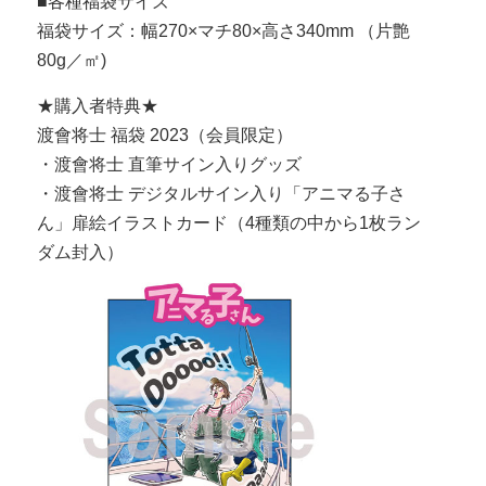
■各種福袋サイズ
福袋サイズ：幅270×マチ80×高さ340mm （片艶
80g／㎡)
★購入者特典★
渡會将士 福袋 2023（会員限定）
・渡會将士 直筆サイン入りグッズ
・渡會将士 デジタルサイン入り「アニマる子さ
ん」扉絵イラストカード（4種類の中から1枚ラン
ダム封入）