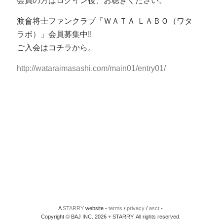
会員の方はログイン後、お聴きください。
渡會将士ファンクラブ「ＷＡＴＡ ＬＡＢＯ（ワタ
ラボ）」会員募集中!!
ご入会はコチラから。
http://wataraimasashi.com/main01/entry01/
A
STARRY
website -
terms
/
privacy
/
asct
-
Copyright © BAJ INC. 2026 + STARRY. All rights reserved.