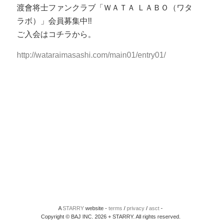
渡會将士ファンクラブ「ＷＡＴＡ ＬＡＢＯ（ワタ
ラボ）」会員募集中!!
ご入会はコチラから。
http://wataraimasashi.com/main01/entry01/
A
STARRY
website -
terms
/
privacy
/
asct
-
Copyright © BAJ INC. 2026 + STARRY. All rights reserved.