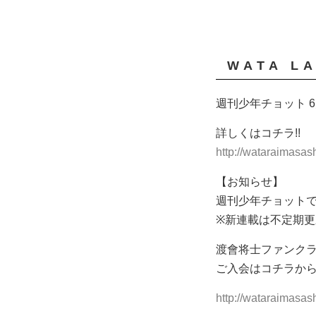
WATA L
週刊少年チョット 
詳しくはコチラ!!
http://wataraimasa
【お知らせ】
週刊少年チョット
※新連載は不定期
渡會将士ファンクラブ
ご入会はコチラか
http://wataraimasas