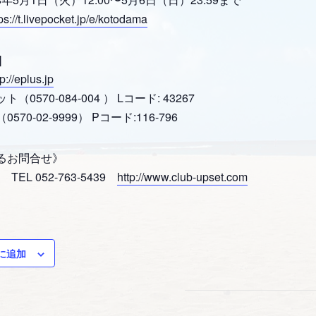
ps://t.livepocket.jp/e/kotodama
]
tp://eplus.jp
0570-084-004 ） Lコード: 43267
70-02-9999） Pコード:116-796
るお問合せ》
 TEL 052-763-5439
http://www.club-upset.com
に追加