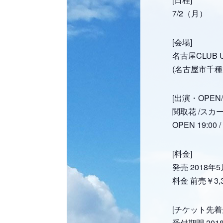
7/2（月）
[会場]
名古屋CLUB 
(名古屋市千種
[出演・OPEN/
関取花 /スカ
OPEN 19:00 /
[料金]
発売 2018年
料金 前売￥3,
[チケット先着
受付期間 201