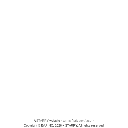
A
STARRY
website -
terms
/
privacy
/
asct
-
Copyright © BAJ INC. 2026 + STARRY. All rights reserved.