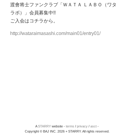
渡會将士ファンクラブ「ＷＡＴＡ ＬＡＢＯ（ワタ
ラボ）」会員募集中!!
ご入会はコチラから。
http://wataraimasashi.com/main01/entry01/
A
STARRY
website -
terms
/
privacy
/
asct
-
Copyright © BAJ INC. 2026 + STARRY. All rights reserved.