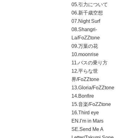
05.引力について
06.新千歳空想
07.Night Surf
08.Shangri-
La/FoZZtone
09.万葉の花
10.moonrise
11.バスの乗り方
12.平らな世
界/FoZZtone
13.Gloria/FoZZtone
14.Bonfire
15.音楽/FoZZtone
16.Third eye
EN.I’m in Mars
SE.Send Me A
Letter/Takumi Sone