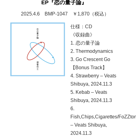
EP『恋の量子論』
2025.4.6 BMP-1047 ￥1,870（税込）
仕様：CD
《収録曲》
1. 恋の量子論
2. Thermodynamics
3. Go Crescent Go
【Bonus Track】
4. Strawberry – Veats
Shibuya, 2024.11.3
5. Kebab – Veats
Shibuya, 2024.11.3
6.
Fish,Chips,Cigarettes/FoZZto
– Veats Shibuya,
2024.11.3