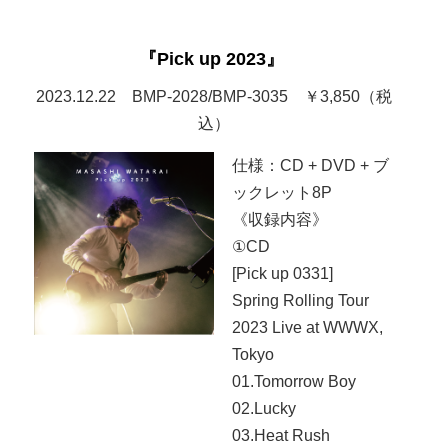
『Pick up 2023』
2023.12.22 BMP-2028/BMP-3035 ￥3,850（税
込）
仕様：CD + DVD + ブ
ックレット8P
《収録内容》
①CD
[Pick up 0331]
Spring Rolling Tour
2023 Live at WWWX,
Tokyo
01.Tomorrow Boy
02.Lucky
03.Heat Rush