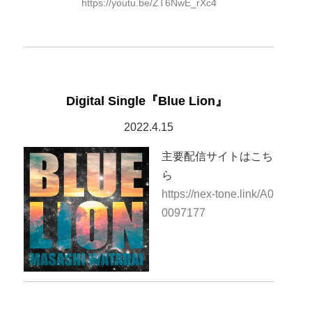
https://youtu.be/ZT6NwE_rXc4
Digital Single『Blue Lion』
2022.4.15
主要配信サイトはこち
ら
https://nex-tone.link/A0
0097177