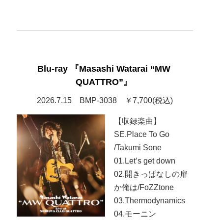
Blu-ray 『Masashi Watarai “MW
QUATTRO”』
2026.7.15 BMP-3038 ￥7,700(税込)
【収録楽曲】
SE.Place To Go
/Takumi Sone
01.Let’s get down
02.開きっぱなしの扉
か俺は/FoZZtone
03.Thermodynamics
04.モーニン