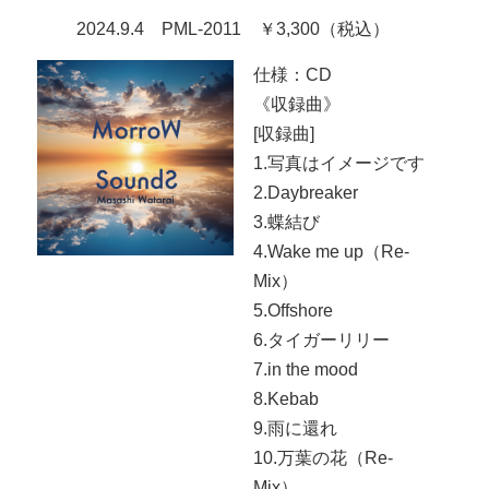
2024.9.4 PML-2011 ￥3,300（税込）
仕様：CD
《収録曲》
[収録曲]
1.写真はイメージです
2.Daybreaker
3.蝶結び
4.Wake me up（Re-
Mix）
5.Offshore
6.タイガーリリー
7.in the mood
8.Kebab
9.雨に還れ
10.万葉の花（Re-
Mix）