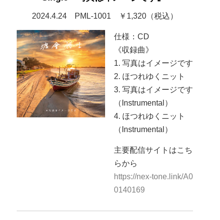
2024.4.24 PML-1001 ￥1,320（税込）
仕様：CD
《収録曲》
1. 写真はイメージです
2. ほつれゆくニット
3. 写真はイメージです
（Instrumental）
4. ほつれゆくニット
（Instrumental）
主要配信サイトはこち
らから
https://nex-tone.link/A0
0140169