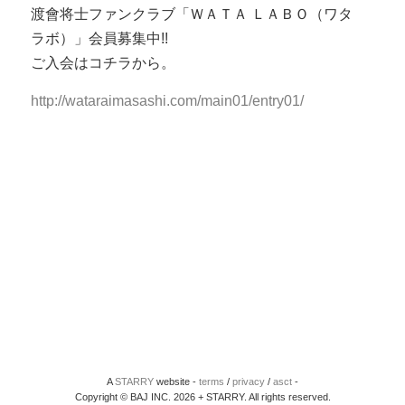
渡會将士ファンクラブ「ＷＡＴＡ ＬＡＢＯ（ワタ
ラボ）」会員募集中!!
ご入会はコチラから。
http://wataraimasashi.com/main01/entry01/
A
STARRY
website -
terms
/
privacy
/
asct
-
Copyright © BAJ INC. 2026 + STARRY. All rights reserved.