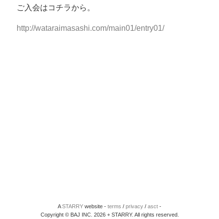
ご入会はコチラから。
http://wataraimasashi.com/main01/entry01/
A
STARRY
website -
terms
/
privacy
/
asct
-
Copyright © BAJ INC. 2026 + STARRY. All rights reserved.