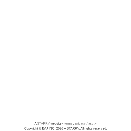
A
STARRY
website -
terms
/
privacy
/
asct
-
Copyright © BAJ INC. 2026 + STARRY. All rights reserved.