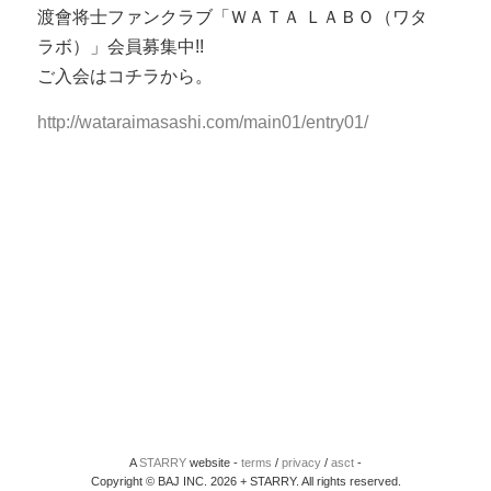
渡會将士ファンクラブ「ＷＡＴＡ ＬＡＢＯ（ワタ
ラボ）」会員募集中!!
ご入会はコチラから。
http://wataraimasashi.com/main01/entry01/
A
STARRY
website -
terms
/
privacy
/
asct
-
Copyright © BAJ INC. 2026 + STARRY. All rights reserved.