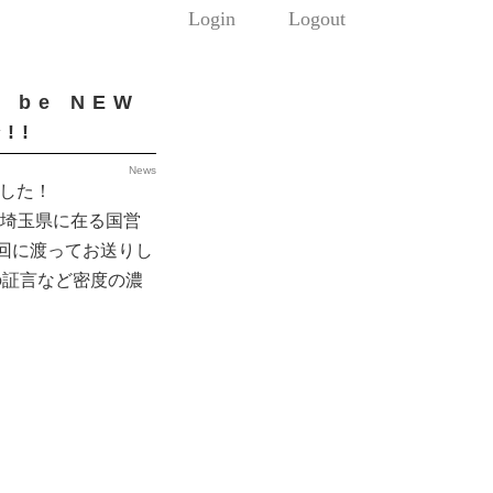
Login
Logout
 be NEW
!!
News
ました！
と埼玉県に在る国営
回に渡ってお送りし
の証言など密度の濃
！