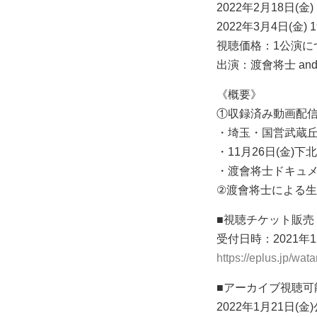
2022年2月18日(金) 
2022年3月4日(金) 1
視聴価格：1公演につき
出演：渡會将士 and M
《概要》
①収録済み動画配
・埼玉・国営武蔵
・11月26日(金
・渡會将士ドキュメ
②渡會将士による
■視聴チケット販売
受付日時：2021年1
https://eplus.jp/wat
■アーカイブ視聴可
2022年1月21日(金