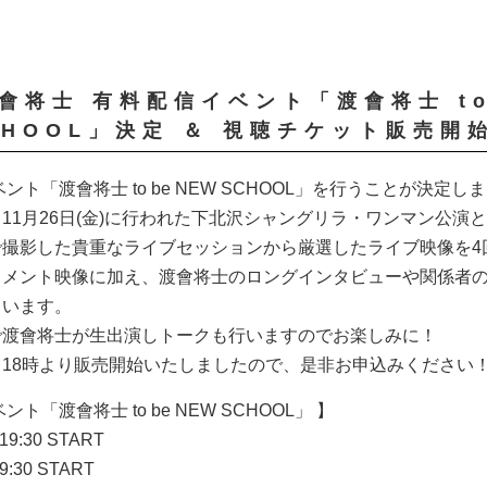
渡會将士 有料配信イベント「渡會将士 to
CHOOL」決定 ＆ 視聴チケット販売開始
ベント「渡會将士 to be NEW SCHOOL」を行うことが決定し
11月26日(金)に行われた下北沢シャングリラ・ワンマン公演
で撮影した貴重なライブセッションから厳選したライブ映像を4
ュメント映像に加え、渡會将士のロングインタビューや関係者
ています。
で渡會将士が生出演しトークも行いますのでお楽しみに！
18時より販売開始いたしましたので、是非お申込みください
ト「渡會将士 to be NEW SCHOOL」 】
19:30 START
9:30 START