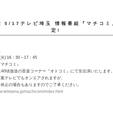
A】5/17テレビ埼玉 情報番組『マチコ
定!
玉
) 16：30～17：45
『マチコミ』
6:40頃放送の音楽コーナー『オトコミ』にて生出演いたします
千葉テレビでもオンエアされますが、
り休止の場合もありますのでご了承ください。
ww.teletama.jp/machicomi/index.html