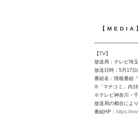
【MEDI
【TV】
放送局：テレビ埼
放送日時：5月17日(火
番組名：情報番組
※「マチコミ」内1
※テレビ神奈川・
放送局の都合によ
番組HP：
https://w