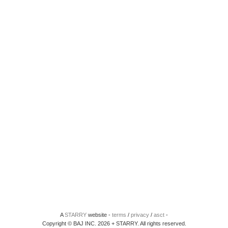
A
STARRY
website -
terms
/
privacy
/
asct
-
Copyright © BAJ INC. 2026 + STARRY. All rights reserved.