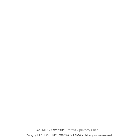
A
STARRY
website -
terms
/
privacy
/
asct
-
Copyright © BAJ INC. 2026 + STARRY. All rights reserved.