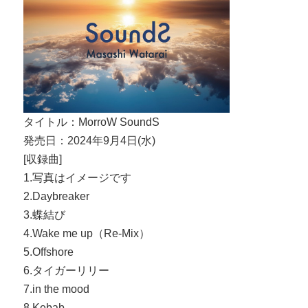
タイトル：MorroW SoundS
発売日：2024年9月4日(水)
[収録曲]
1.写真はイメージです
2.Daybreaker
3.蝶結び
4.Wake me up（Re-Mix）
5.Offshore
6.タイガーリリー
7.in the mood
8.Kebab