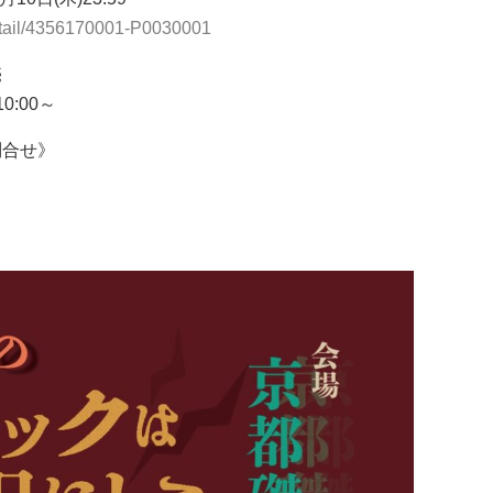
/detail/4356170001-P0030001
売
0:00～
問合せ》