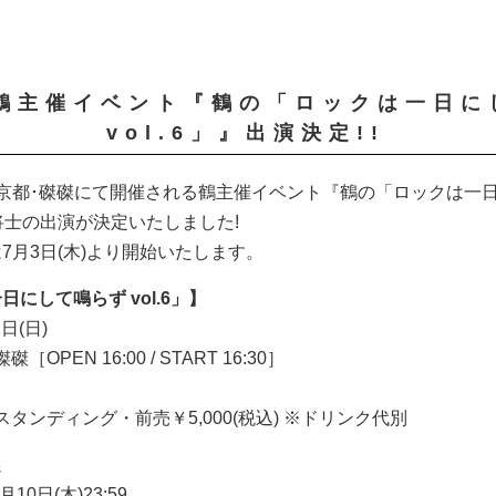
日)鶴主催イベント『鶴の「ロックは⼀日
vol.6」』出演決定!!
日(日)京都･磔磔にて開催される鶴主催イベント『鶴の「ロックは⼀
會将士の出演が決定いたしました!
7月3日(木)より開始いたします。
にして鳴らず vol.6」】
日(日)
PEN 16:00 / START 16:30］
タンディング・前売￥5,000(税込) ※ドリンク代別
選
月10日(木)23:59