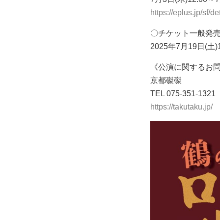
https://eplus.jp/sf
〇チケット一般発
2025年7⽉19⽇(⼟)1
《公演に関するお
京都磔磔
TEL 075-351-1321
https://takutaku.jp/