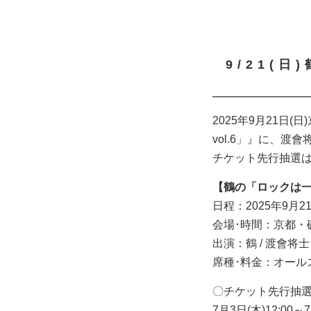
9/21(
2025年9月21
vol.6」』に、渡
チケット先行抽選は
【鶴の「ロックは⼀日
日程：2025年9月21
会場･時間：京都・磔磔［O
出演：鶴 / 渡會将士
席種･料金：オールス
〇チケット先行抽
7月3日(木)12:00～7