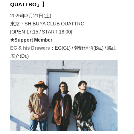
QUATTRO」】
2026年3月21日(土)
東京・SHIBUYA CLUB QUATTRO
[OPEN 17:15 / START 18:00]
★Support Member
EG & his Drawers
：EG(Gt.) / 菅野信昭(Ba.) / 脇山
広介(Dr.)