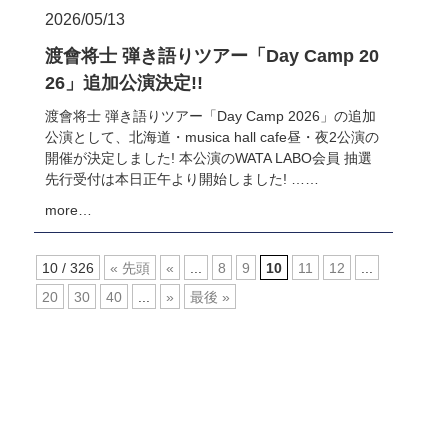
2026/05/13
渡會将士 弾き語りツアー「Day Camp 20
26」追加公演決定!!
渡會将士 弾き語りツアー「Day Camp 2026」の追加
公演として、北海道・musica hall cafe昼・夜2公演の
開催が決定しました! 本公演のWATA LABO会員 抽選
先行受付は本日正午より開始しました! ……
more…
10 / 326
« 先頭
«
...
8
9
10
11
12
...
20
30
40
...
»
最後 »