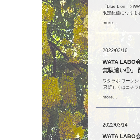
「Blue Lion
限定配信になりますの
more…
2022/03/16
WATA LAB
無駄遣い①」 配
ワタラボ ワークシ
昭 詳しくはコチラ!! htt
more…
2022/03/14
WATA LAB