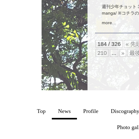
週刊少年チョット 3月14
manga/ ※コチ
more…
184 / 326
« 先
210
...
»
最後
Top
News
Profile
Discograph
Photo gal