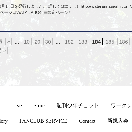
日を発行しました。 詳しくはコチラ!! http://wataraimasashi.com/cate
ラのページはWATA LABO会員限定ページと ……
頭
«
...
10
20
30
...
182
183
184
185
186
 »
y
Live
Store
週刊少年チョット
ワークシ
lery
FANCLUB SERVICE
Contact
新規入会