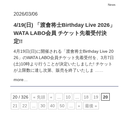
News
2026/03/06
4/19(日) 「渡會将士Birthday Live 2026」
WATA LABO会員 チケット先着受付決
定!!
4月19日(日)に開催される「渡會将士Birthday Live 20
26」のWATA LABO会員チケット先着受付を、3月7日
(土)10時より行うことが決定いたしました! チケット
が上限数に達し次第、販売を終了いたしま ……
more…
20 / 326
« 先頭
«
...
10
...
18
19
20
21
22
...
30
40
50
...
»
最後 »