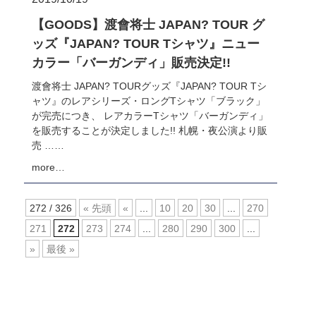
【GOODS】渡會将士 JAPAN? TOUR グ
ッズ『JAPAN? TOUR Tシャツ』ニュー
カラー「バーガンディ」販売決定!!
渡會将士 JAPAN? TOURグッズ『JAPAN? TOUR Tシ
ャツ』のレアシリーズ・ロングTシャツ「ブラック」
が完売につき、 レアカラーTシャツ「バーガンディ」
を販売することが決定しました!! 札幌・夜公演より販
売 ……
more…
272 / 326
« 先頭
«
...
10
20
30
...
270
271
272
273
274
...
280
290
300
...
»
最後 »