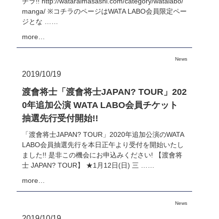
チラ!! http://wataraimasashi.com/category/watalabo/
manga/ ※コチラのページはWATA LABO会員限定ペー
ジとな ……
more…
News
2019/10/19
渡會将士「渡會将士JAPAN? TOUR」202
0年追加公演 WATA LABO会員チケット
抽選先行受付開始!!
「渡會将士JAPAN? TOUR」2020年追加公演のWATA
LABO会員抽選先行を本日正午より受付を開始いたし
ました!! 是非この機会にお申込みください! 【渡會将
士 JAPAN? TOUR】 ★1月12日(日) 三 ……
more…
News
2019/10/19