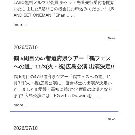
LABO無料メルマガ会員 チケット先着先行受付を開始
いたしました!!是非この機会にお申込みください! 【B
AND SET ONEMAN『Shan ……
more…
News
2026/07/10
鶴 5周目の47都道府県ツアー「鶴フェス
への道」11/3(火・祝)広島公演 出演決定!!
鶴 5周目の47都道府県ツアー「鶴フェスへの道」11
月3日(火・祝)広島公演に、渡會将士の出演が決定い
たしました!! 愛媛・高知に続けて4度目の出演となり
ます! 広島公演には、EG & his Drawersを ……
more…
News
2026/07/10