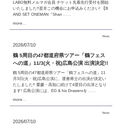
LABO無料メルマガ会員 チケット先着先行受付を開始
いたしました!!是非この機会にお申込みください! 【B
AND SET ONEMAN『Shan ……
more…
News
2026/07/10
鶴 5周目の47都道府県ツアー「鶴フェス
への道」11/3(火・祝)広島公演 出演決定!!
鶴 5周目の47都道府県ツアー「鶴フェスへの道」11
月3日(火・祝)広島公演に、渡會将士の出演が決定い
たしました!! 愛媛・高知に続けて4度目の出演となり
ます! 広島公演には、EG & his Drawersを ……
more…
News
2026/07/10