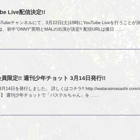
ube Live配信決定!!
ubeチャンネルにて、3月22日(土)19時にYouTube Liveを行うことが
veには、岩中”ONNY”英明とMALの出演が決定!! 配信URLは後日 ……
O会員限定!! 週刊少年チョット 3月14日発行!!
日を発行しました。 詳しくはコチラ!! http://wataraimasashi.com/cate
知らせ】 週刊少年チョットで「パステルちゃん」を ……