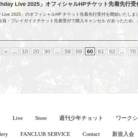
thday Live 2025」オフィシャルHPチケット先着先行受
ay Live 2025」のオフィシャルHP チケット先着先行受付を開始いたしまし
会員・プレイガイドチケット先着受付で購入キャンセル があったため、
«
...
10
20
30
...
58
59
60
61
62
...
70
y
Live
Store
週刊少年チョット
ワークシ
lery
FANCLUB SERVICE
Contact
新規入会