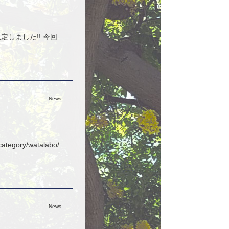
決定しました!! 今回
News
gory/watalabo/
News