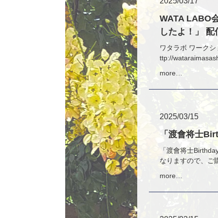
2025/03/17
WATA LAB
したよ！」 配信
ワタラボ ワークショ
ttp://wataraimasa
more…
2025/03/15
「渡會将士Bir
「渡會将士Birth
なりますので、ご購入
more…