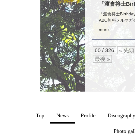
「渡會将士Bir
「渡會将士Birthd
ABO無料メルマガ
more…
60 / 326
« 先頭
最後 »
Top
News
Profile
Discograph
Photo gal