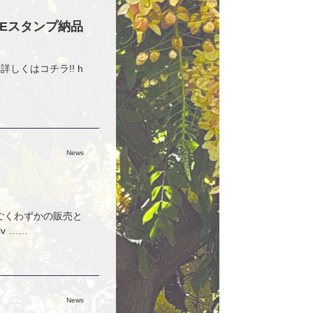
INEスタンプ納品
詳しくはコチラ!! h
News
残りごくわずかの販売と
v ……
News