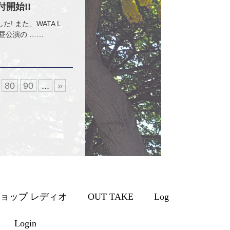
付開始!!
た! また、WATA L
昼公演の ……
80
90
...
»
ョップ レディオ
OUT TAKE
Log
Login