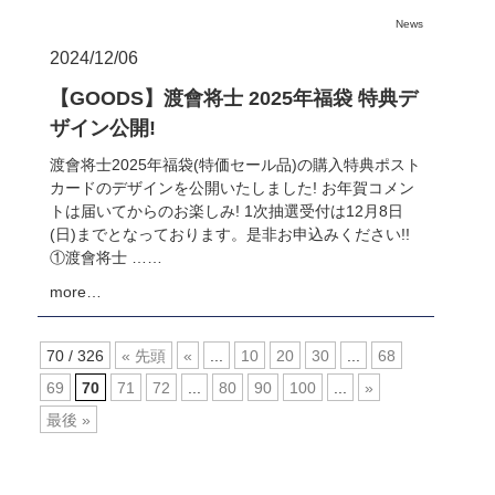
News
2024/12/06
【GOODS】渡會将士 2025年福袋 特典デ
ザイン公開!
渡會将士2025年福袋(特価セール品)の購入特典ポスト
カードのデザインを公開いたしました! お年賀コメン
トは届いてからのお楽しみ! 1次抽選受付は12月8日
(日)までとなっております。是非お申込みください!!
①渡會将士 ……
more…
70 / 326
« 先頭
«
...
10
20
30
...
68
69
70
71
72
...
80
90
100
...
»
最後 »