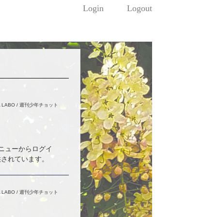
Login
Logout
 LABO
/
週刊少年チョット
メニューからログイ
供されています。
 LABO
/
週刊少年チョット