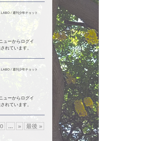
 LABO
/
週刊少年チョット
メニューからログイ
供されています。
 LABO
/
週刊少年チョット
メニューからログイ
供されています。
30
...
»
最後 »