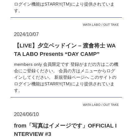
ログイン機能はSTARRY(TM)により提供されていま
す。
WATA LABO
/
OUT TAKE
2024/10/07
【LIVE】夕立ベッドイン – 渡會将士 WA
TA LABO Presents “DAY CAMP”
members only 会員限定です 登録がまだの方はこの機
会にご登録ください。 会員の方はメニューからログ
インしてください。 新規登録ページへ このサイトの
ログイン機能はSTARRY(TM)により提供されていま
す。
WATA LABO
/
OUT TAKE
2024/06/10
from「写真はイメージです」OFFICIAL I
NTERVIEW #3