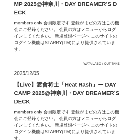
MP 2025@神奈川・DAY DREAMER’S D
ECK
members only 会員限定です 登録がまだの方はこの機
会にご登録ください。 会員の方はメニューからログ
インしてください。 新規登録ページへ このサイトの
ログイン機能はSTARRY(TM)により提供されていま
す。
WATA LABO
/
OUT TAKE
2025/12/05
【Live】渡會将士「Heat Rash」ー DAY
CAMP 2025@神奈川・DAY DREAMER’S
DECK
members only 会員限定です 登録がまだの方はこの機
会にご登録ください。 会員の方はメニューからログ
インしてください。 新規登録ページへ このサイトの
ログイン機能はSTARRY(TM)により提供されていま
す。