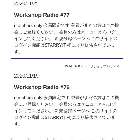
2020/11/25
Workshop Radio #77
members only 会員限定です 登録がまだの方はこの機
会にご登録ください。 会員の方はメニューからログ
インしてください。 新規登録ページへ このサイトの
ログイン機能はSTARRY(TM)により提供されていま
す。
WATA LABO
/
ワークショップ レディオ
2020/11/19
Workshop Radio #76
members only 会員限定です 登録がまだの方はこの機
会にご登録ください。 会員の方はメニューからログ
インしてください。 新規登録ページへ このサイトの
ログイン機能はSTARRY(TM)により提供されていま
す。