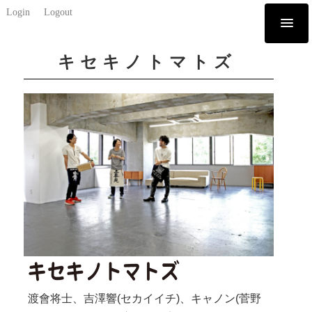
Login
Logout
キセキノトマトズ
渡會将士、吉澤響(セカイイチ)、キャノン(菅野