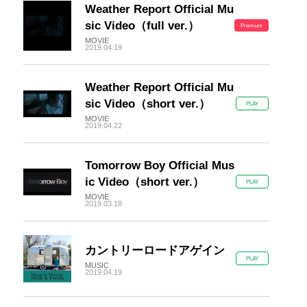
Weather Report Official Mu
sic Video（full ver.）
Premium
MOVIE
2019.04.19
Weather Report Official Mu
sic Video（short ver.）
PLAY
MOVIE
2019.04.22
Tomorrow Boy Official Mus
ic Video（short ver.）
PLAY
MOVIE
2019.03.18
カントリーロードアゲイン
PLAY
MUSIC
2019.04.19