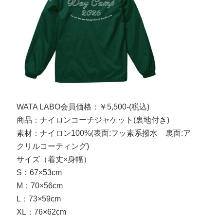
WATA LABO会員価格：￥5,500-(税込)
商品：ナイロンコーチジャケット(裏地付き)
素材：ナイロン100%(表面:フッ素系撥水 裏面:ア
クリルコーティング)
サイズ（着丈×身幅）
S：67×53cm
M：70×56cm
L：73×59cm
XL：76×62cm