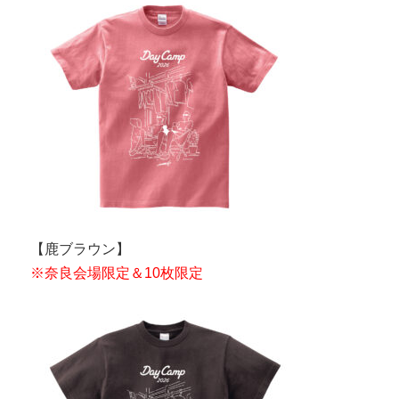
【鹿ブラウン】
※奈良会場限定＆10枚限定