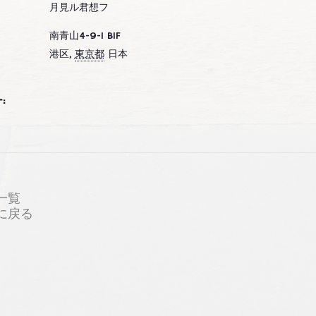
月見ル君想フ
南青山4-9-1 B1F
港区
,
東京都
日本
:
一覧
プに戻る