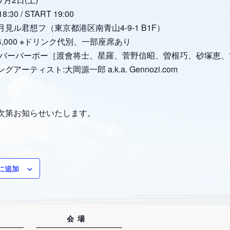
30 / START 19:00
見ル君想フ（東京都港区南青山4-9-1 B1F）
,000 ※ドリンク代別、一部座席あり
ノバーバーポー［渡會将士、星羅、菅野信昭、曽根巧、砂塚恵、
アーティスト:大岡源一郎 a.k.a. Gennozi.com
次第お知らせいたします。
に追加
会場