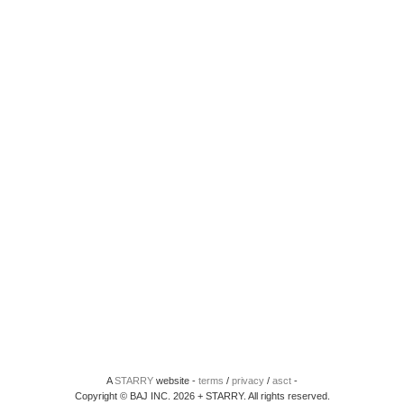
A
STARRY
website -
terms
/
privacy
/
asct
-
Copyright © BAJ INC. 2026 + STARRY. All rights reserved.