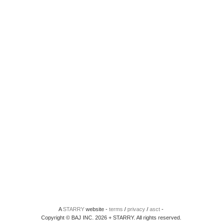
A
STARRY
website -
terms
/
privacy
/
asct
-
Copyright © BAJ INC. 2026 + STARRY. All rights reserved.