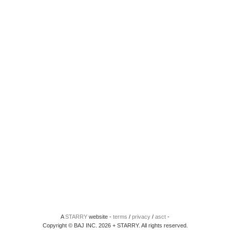
A
STARRY
website -
terms
/
privacy
/
asct
-
Copyright © BAJ INC. 2026 + STARRY. All rights reserved.