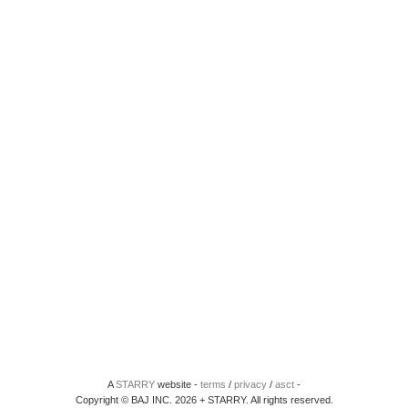
A
STARRY
website -
terms
/
privacy
/
asct
-
Copyright © BAJ INC. 2026 + STARRY. All rights reserved.