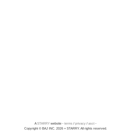
A
STARRY
website -
terms
/
privacy
/
asct
-
Copyright © BAJ INC. 2026 + STARRY. All rights reserved.