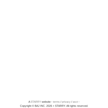
A
STARRY
website -
terms
/
privacy
/
asct
-
Copyright © BAJ INC. 2026 + STARRY. All rights reserved.