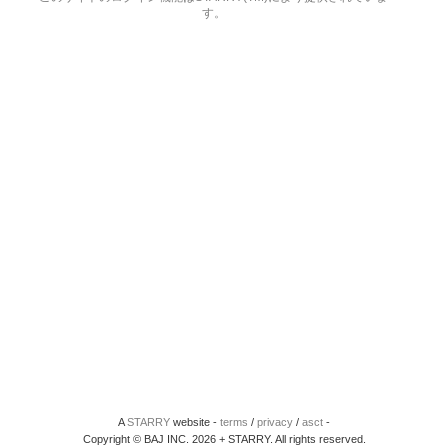
す。
A
STARRY
website -
terms
/
privacy
/
asct
-
Copyright © BAJ INC. 2026 + STARRY. All rights reserved.