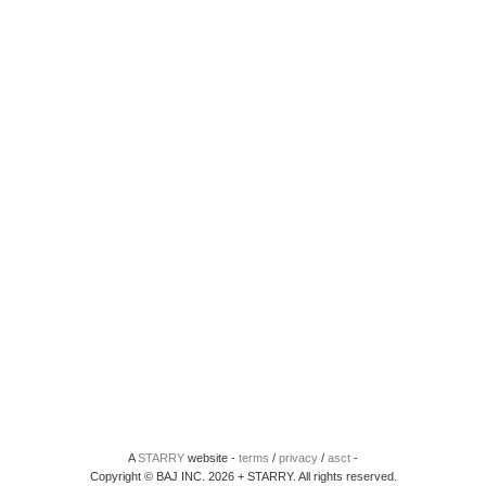
A
STARRY
website -
terms
/
privacy
/
asct
-
Copyright © BAJ INC. 2026 + STARRY. All rights reserved.