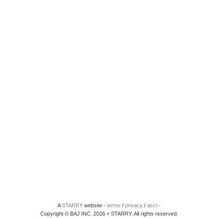
A
STARRY
website -
terms
/
privacy
/
asct
-
Copyright © BAJ INC. 2026 + STARRY. All rights reserved.