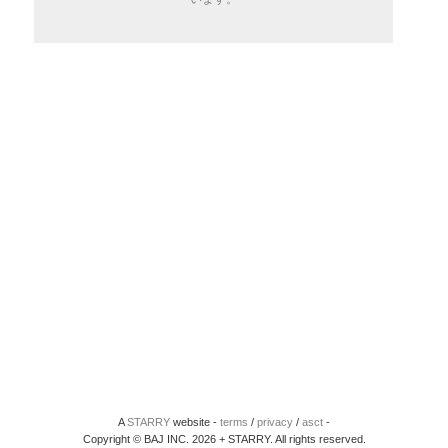
A
STARRY
website -
terms
/
privacy
/
asct
-
Copyright © BAJ INC. 2026 + STARRY. All rights reserved.