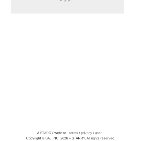
A
STARRY
website -
terms
/
privacy
/
asct
-
Copyright © BAJ INC. 2026 + STARRY. All rights reserved.