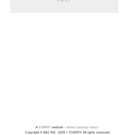
A
STARRY
website -
terms
/
privacy
/
asct
-
Copyright © BAJ INC. 2026 + STARRY. All rights reserved.