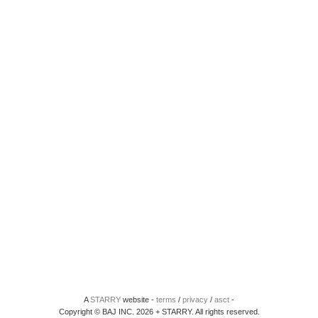
A
STARRY
website -
terms
/
privacy
/
asct
-
Copyright © BAJ INC. 2026 + STARRY. All rights reserved.